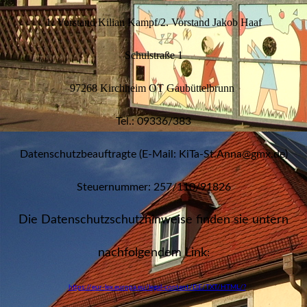
1. Vorstand Kilian Kampf/2. Vorstand Jakob Haaf
Schulstraße 1
97268 Kirchheim OT Gaubüttelbrunn
Tel.: 09336/383
Datenschutzbeauftragte (E-Mail: KiTa-St.Anna@gmx.de)
Steuernummer: 257/110/91826
Die Datenschutzschutzhinweise finden sie untern
nachfolgendem Link
:
https://eur-lex.europa.eu/legal-content/DE/TXT/HTML/?